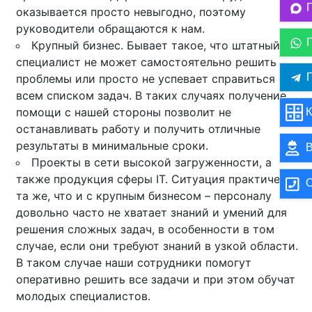
оказывается просто невыгодно, поэтому
руководители обращаются к нам.
Крупный бизнес. Бывает такое, что штатный
специалист не может самостоятельно решить
П
проблемы или просто не успевает справиться со
всем списком задач. В таких случаях получение
помощи с нашей стороны позволит не
К
останавливать работу и получить отличные
результаты в минимальные сроки.
В
Проекты в сети высокой загруженности, а
также продукция сферы IT. Ситуация практически
О
та же, что и с крупным бизнесом – персоналу
довольно часто не хватает знаний и умений для
решения сложных задач, в особенности в том
случае, если они требуют знаний в узкой области.
В таком случае наши сотрудники помогут
оперативно решить все задачи и при этом обучат
молодых специалистов.