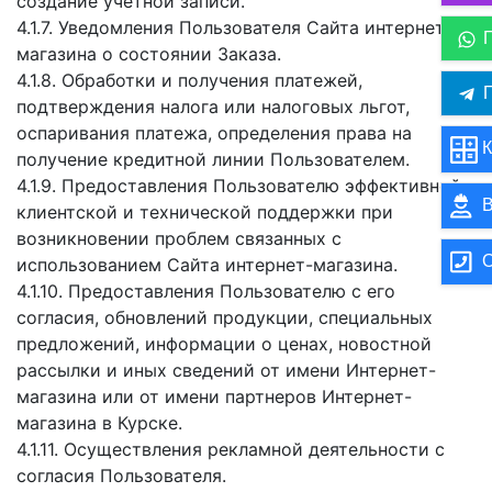
создание учетной записи.
4.1.7. Уведомления Пользователя Сайта интернет-
магазина о состоянии Заказа.
4.1.8. Обработки и получения платежей,
П
подтверждения налога или налоговых льгот,
оспаривания платежа, определения права на
К
получение кредитной линии Пользователем.
4.1.9. Предоставления Пользователю эффективной
В
клиентской и технической поддержки при
возникновении проблем связанных с
О
использованием Сайта интернет-магазина.
4.1.10. Предоставления Пользователю с его
согласия, обновлений продукции, специальных
предложений, информации о ценах, новостной
рассылки и иных сведений от имени Интернет-
магазина или от имени партнеров Интернет-
магазина в Курске.
4.1.11. Осуществления рекламной деятельности с
согласия Пользователя.